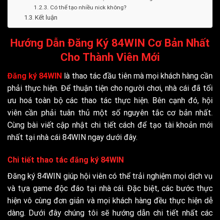
Có thể tạo nhiều nick không?
Kết luận
Hướng Dẫn Đăng Ký 84WIN Cơ Bản Nhất
Cho Thành Viên Mới
Đăng ký 84WIN
là thao tác đầu tiên mà mọi khách hàng cần
phải thực hiện. Để thuận tiện cho người chơi, nhà cái đã tối
ưu hoá toàn bộ các thao tác thực hiện. Bên cạnh đó, hội
viên cần phải tuân thủ một số nguyên tắc cơ bản nhất.
Cùng bài viết cập nhật chi tiết cách để tạo tài khoản mới
nhất tại nhà cái 84WIN ngay dưới đây.
Chi tiết thao tác đăng ký 84WIN
Đăng ký 84WIN giúp hội viên có thể trải nghiệm mọi dịch vụ
và tựa game độc đáo tại nhà cái. Đặc biệt, các bước thực
hiện vô cùng đơn giản và mọi khách hàng đều thực hiện dễ
dàng. Dưới đây chúng tôi sẽ hướng dẫn chi tiết nhất các