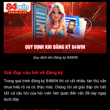
Quy định khi đăng ký 84WIN
Giải đáp câu hỏi về đăng ký
Trong quá trình đăng ký 84WIN thì có rất nhiều tân thủ vẫn
chưa hiểu rõ và có thắc mắc. Chúng tôi sẽ giải đáp chi tiết
tất cả câu hỏi của hội viên liên quan đến vấn đề này ngay
dưới đây.