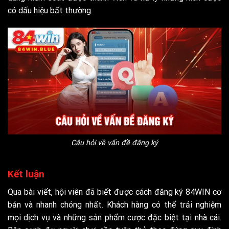
có dấu hiệu bất thường.
Câu hỏi về vấn đề đăng ký
Kết luận
Qua bài viết, hội viên đã biết được cách đăng ký 84WIN cơ
bản và nhanh chóng nhất. Khách hàng có thể trải nghiệm
mọi dịch vụ và những sản phẩm cược đặc biệt tại nhà cái.