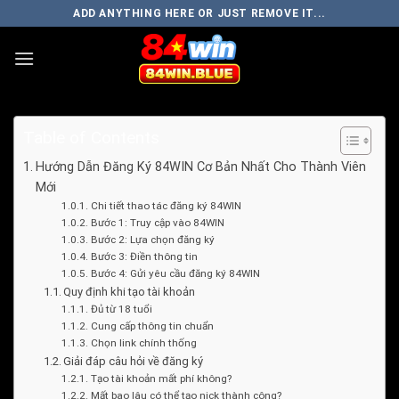
Skip
ADD ANYTHING HERE OR JUST REMOVE IT...
to
content
Table of Contents
Hướng Dẫn Đăng Ký 84WIN Cơ Bản Nhất Cho Thành Viên
Mới
Chi tiết thao tác đăng ký 84WIN
Bước 1: Truy cập vào 84WIN
Bước 2: Lựa chọn đăng ký
Bước 3: Điền thông tin
Bước 4: Gửi yêu cầu đăng ký 84WIN
Quy định khi tạo tài khoản
Đủ từ 18 tuổi
Cung cấp thông tin chuẩn
Chọn link chính thống
Giải đáp câu hỏi về đăng ký
Tạo tài khoản mất phí không?
Mất bao lâu có thể tạo nick thành công?