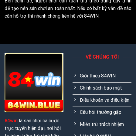
Bên cạnh đơ, người chơi cần tuân thủ theo đúng quy định
để tạo nên sân chơi an toàn nhất. Nếu có bất kỳ vấn đề nào
cần hỗ trợ thì nhanh chóng liên hệ với 84WIN.
VỀ CHÚNG TÔI
Giới thiệu 84WIN
Chính sách bảo mật
Điều khoản và điều kiện
Câu hỏi thường gặp
84win
là sân chơi cá cược
Miễn trừ trách nhiệm
trực tuyến hiện đại, nơi hội
tụ hàng trăm trò chơi hấp