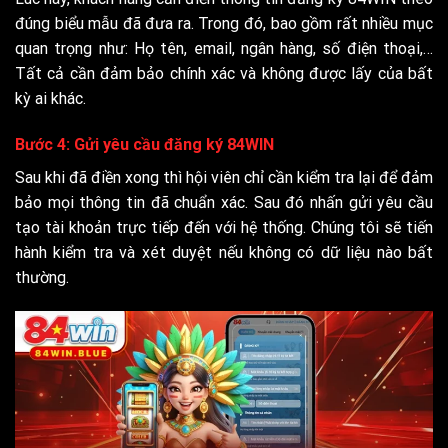
đúng biểu mẫu đã đưa ra. Trong đó, bao gồm rất nhiều mục
quan trọng như: Họ tên, email, ngân hàng, số điện thoại,…
Tất cả cần đảm bảo chính xác và không được lấy của bất
kỳ ai khác.
Bước 4: Gửi yêu cầu đăng ký 84WIN
Sau khi đã điền xong thì hội viên chỉ cần kiểm tra lại để đảm
bảo mọi thông tin đã chuẩn xác. Sau đó nhấn gửi yêu cầu
tạo tài khoản trực tiếp đến với hệ thống. Chúng tôi sẽ tiến
hành kiểm tra và xét duyệt nếu không có dữ liệu nào bất
thường.