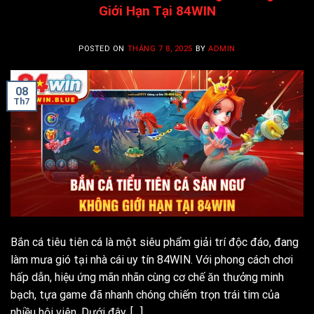
Giới Hạn Tại 84WIN
POSTED ON
THÁNG 7 8, 2025
BY
ADMIN
08
Th7
Bắn cá tiêu tiên cá là một siêu phẩm giải trí độc đáo, đang
làm mưa gió tại nhà cái uy tín 84WIN. Với phong cách chơi
hấp dẫn, hiệu ứng mãn nhãn cùng cơ chế ăn thưởng minh
bạch, tựa game đã nhanh chóng chiếm trọn trái tim của
nhiều hội viên. Dưới đây, […]