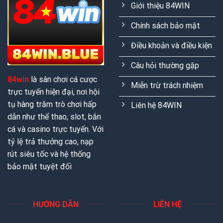
Giới thiệu 84WIN
Chính sách bảo mật
Điều khoản và điều kiện
Câu hỏi thường gặp
84win
là sân chơi cá cược
Miễn trừ trách nhiệm
trực tuyến hiện đại, nơi hội
tụ hàng trăm trò chơi hấp
Liên hệ 84WIN
dẫn như thể thao, slot, bắn
cá và casino trực tuyến. Với
tỷ lệ trả thưởng cao, nạp
rút siêu tốc và hệ thống
bảo mật tuyệt đối
HƯỚNG DẪN
LIÊN HỆ