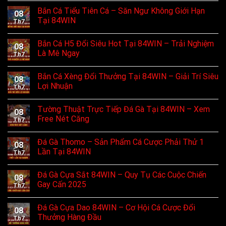
Bắn Cá Tiểu Tiên Cá – Săn Ngư Không Giới Hạn
08
Tại 84WIN
Th7
Bắn Cá H5 Đổi Siêu Hot Tại 84WIN – Trải Nghiệm
08
Là Mê Ngay
Th7
Bắn Cá Xèng Đổi Thưởng Tại 84WIN – Giải Trí Siêu
08
Lợi Nhuận
Th7
Tường Thuật Trực Tiếp Đá Gà Tại 84WIN – Xem
08
Free Nét Căng
Th7
Đá Gà Thomo – Sản Phẩm Cá Cược Phải Thử 1
08
Lần Tại 84WIN
Th7
Đá Gà Cựa Sắt 84WIN – Quy Tụ Các Cuộc Chiến
08
Gay Cấn 2025
Th7
Đá Gà Cựa Dao 84WIN – Cơ Hội Cá Cược Đổi
08
Thưởng Hàng Đầu
Th7