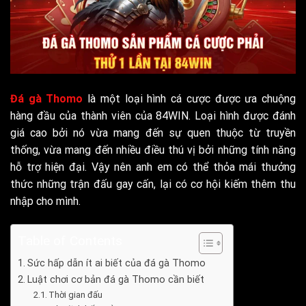
Đá gà Thomo
là một loại hình cá cược được ưa chuộng
hàng đầu của thành viên của 84WIN. Loại hình được đánh
giá cao bởi nó vừa mang đến sự quen thuộc từ truyền
thống, vừa mang đến nhiều điều thú vị bởi những tính năng
hỗ trợ hiện đại. Vậy nên anh em có thể thỏa mái thưởng
thức những trận đấu gay cấn, lại có cơ hội kiếm thêm thu
nhập cho mình.
Table of Contents
Sức hấp dẫn ít ai biết của đá gà Thomo
Luật chơi cơ bản đá gà Thomo cần biết
Thời gian đấu