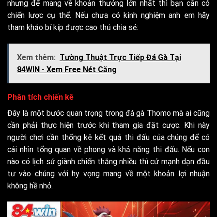
nhưng để mang về khoản thưởng lớn nhất thì bạn cần có
chiến lược cụ thể. Nếu chưa có kinh nghiệm anh em hãy
tham khảo bí kíp được cao thủ chia sẻ:
Xem thêm:
Tường Thuật Trực Tiếp Đá Gà Tại
84WIN - Xem Free Nét Căng
Phân tích chiến kê
Đây là một bước quan trọng trong đá gà Thomo mà ai cũng
cần phải thực hiện trước khi tham gia đặt cược. Khi này
người chơi cần thống kê kết quả thi đấu của chúng để có
cái nhìn tổng quan về phong và khả năng thi đấu. Nếu con
nào có lịch sử giành chiến thắng nhiều thì cứ mạnh dạn đầu
tư vào chúng với hy vọng mang về một khoản lợi nhuận
không hề nhỏ.