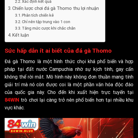
Xác định kết quả
Chiến lược chơi đá gà Thomo thu lợi nhuận
Phân tích chiến kê
Chỉ nên tập trung vào 1 con
Tăng mức cược khi chắc chắn
Kết luận
Sức hấp dẫn ít ai biết của đá gà Thomo
Đá gà Thomo là một hình thức chọi khá phổ biến và hợp
pháp tại đất nước Campuchia nhờ sự kịch tính, gay cấn
không thể rời mắt. Mô hình này không đơn thuần mang tính
giải trí mà nó còn được coi là một phần văn hóa độc đáo
của quốc gia này. Cho đến khi xuất hiện trực tuyến tại
84WIN
trò chơi lại càng trở nên phổ biến hơn tại nhiều khu
vực khác.