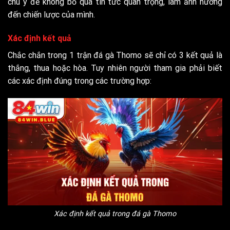
chú ý để không bỏ qua tin tức quan trọng, làm ảnh hưởng
đến chiến lược của mình.
Xác định kết quả
Chắc chắn trong 1 trận đá gà Thomo sẽ chỉ có 3 kết quả là
thắng, thua hoặc hòa. Tuy nhiên người tham gia phải biết
các xác định đúng trong các trường hợp:
Xác định kết quả trong đá gà Thomo