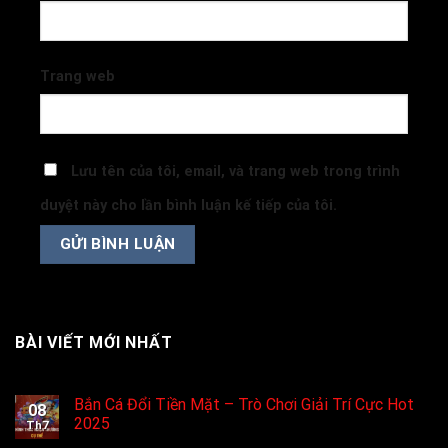
Trang web
Lưu tên của tôi, email, và trang web trong trình
duyệt này cho lần bình luận kế tiếp của tôi.
BÀI VIẾT MỚI NHẤT
Bắn Cá Đổi Tiền Mặt – Trò Chơi Giải Trí Cực Hot
08
2025
Th7