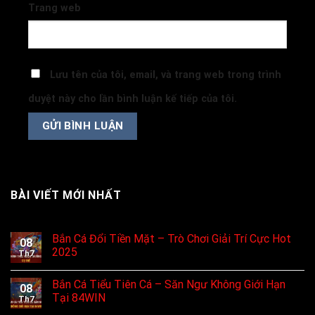
Trang web
Lưu tên của tôi, email, và trang web trong trình
duyệt này cho lần bình luận kế tiếp của tôi.
BÀI VIẾT MỚI NHẤT
Bắn Cá Đổi Tiền Mặt – Trò Chơi Giải Trí Cực Hot
08
2025
Th7
Bắn Cá Tiểu Tiên Cá – Săn Ngư Không Giới Hạn
08
Tại 84WIN
Th7