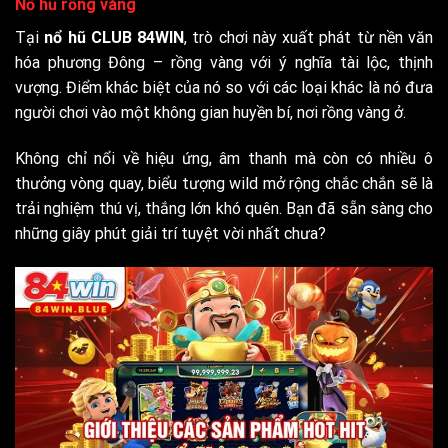
Nổ hũ rồng vàng
Tại
nổ hũ CLUB 84WIN
, trò chơi này xuất phát từ nền văn
hóa phương Đông – rồng vàng với ý nghĩa tài lộc, thịnh
vượng. Điểm khác biệt của nó so với các loại khác là nó đưa
người chơi vào một không gian huyền bí, nơi rồng vàng ở.
Không chỉ nổi về hiệu ứng, âm thanh mà còn có nhiều ô
thưởng vòng quay, biểu tượng wild mở rộng chắc chắn sẽ là
trải nghiệm thú vị, thắng lớn khó quên. Bạn đã sẵn sàng cho
những giây phút giải trí tuyệt vời nhất chưa?