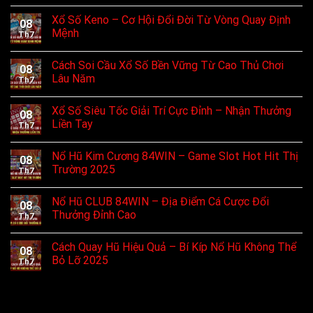
Xổ Số Keno – Cơ Hội Đổi Đời Từ Vòng Quay Định
08
Mệnh
Th7
Cách Soi Cầu Xổ Số Bền Vững Từ Cao Thủ Chơi
08
Lâu Năm
Th7
Xổ Số Siêu Tốc Giải Trí Cực Đỉnh – Nhận Thưởng
08
Liền Tay
Th7
Nổ Hũ Kim Cương 84WIN – Game Slot Hot Hit Thị
08
Trường 2025
Th7
Nổ Hũ CLUB 84WIN – Địa Điểm Cá Cược Đổi
08
Thưởng Đỉnh Cao
Th7
Cách Quay Hũ Hiệu Quả – Bí Kíp Nổ Hũ Không Thể
08
Bỏ Lỡ 2025
Th7