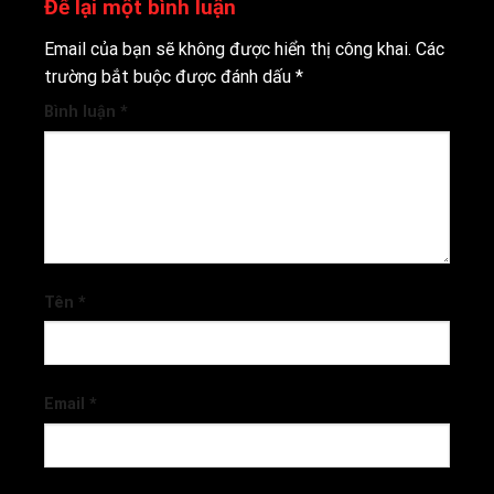
Để lại một bình luận
Email của bạn sẽ không được hiển thị công khai.
Các
trường bắt buộc được đánh dấu
*
Bình luận
*
Tên
*
Email
*