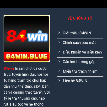
VỀ CHÚNG TÔI
Giới thiệu 84WIN
Chính sách bảo mật
Điều khoản và điều kiện
Câu hỏi thường gặp
84win
là sân chơi cá cược
Miễn trừ trách nhiệm
trực tuyến hiện đại, nơi hội
tụ hàng trăm trò chơi hấp
Liên hệ 84WIN
dẫn như thể thao, slot, bắn
cá và casino trực tuyến. Với
tỷ lệ trả thưởng cao, nạp
rút siêu tốc và hệ thống