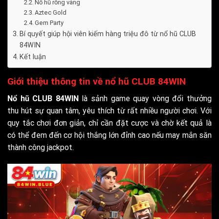
Nổ hũ rồng vàng
Aztec Gold
Gem Party
Bí quyết giúp hội viên kiếm hàng triệu đô từ nổ hũ CLUB
84WIN
Kết luận
Giới thiệu thông tin về nổ hũ CLUB 84WIN
Nổ hũ CLUB 84WIN
là sảnh game quay vòng đổi thưởng
thu hút sự quan tâm, yêu thích từ rất nhiều người chơi. Với
quy tắc chơi đơn giản, chỉ cần đặt cược và chờ kết quả là
có thể đem đến cơ hội thắng lớn đỉnh cao nếu may mắn săn
thành công jackpot.