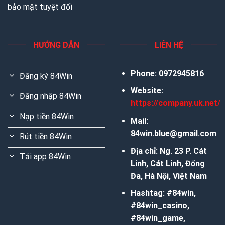
bảo mật tuyệt đối
HƯỚNG DẪN
LIÊN HỆ
Phone: 0972945816
Đăng ký 84Win
Website:
Đăng nhập 84Win
https://company.uk.net/
Nạp tiền 84Win
Mail:
84win.blue@gmail.com
Rút tiền 84Win
Địa chỉ: Ng. 23 P. Cát
Tải app 84Win
Linh, Cát Linh, Đống
Đa, Hà Nội, Việt Nam
Hashtag: #84win,
#84win_casino,
#84win_game,