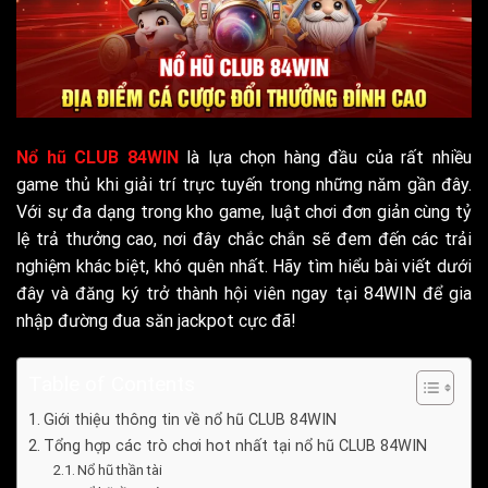
Nổ hũ CLUB 84WIN
là lựa chọn hàng đầu của rất nhiều
game thủ khi giải trí trực tuyến trong những năm gần đây.
Với sự đa dạng trong kho game, luật chơi đơn giản cùng tỷ
lệ trả thưởng cao, nơi đây chắc chắn sẽ đem đến các trải
nghiệm khác biệt, khó quên nhất. Hãy tìm hiểu bài viết dưới
đây và đăng ký trở thành hội viên ngay tại 84WIN để gia
nhập đường đua săn jackpot cực đã!
Table of Contents
Giới thiệu thông tin về nổ hũ CLUB 84WIN
Tổng hợp các trò chơi hot nhất tại nổ hũ CLUB 84WIN
Nổ hũ thần tài