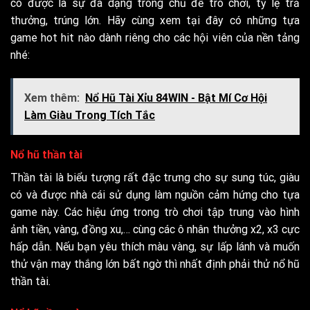
có được là sự đa dạng trong chủ đề trò chơi, tỷ lệ trả
thưởng, trúng lớn. Hãy cùng xem tại đây có những tựa
game hot hit nào dành riêng cho các hội viên của nền tảng
nhé:
Xem thêm:
Nổ Hũ Tài Xỉu 84WIN - Bật Mí Cơ Hội
Làm Giàu Trong Tích Tắc
Nổ hũ thần tài
Thần tài là biểu tượng rất đặc trưng cho sự sung túc, giàu
có và được nhà cái sử dụng làm nguồn cảm hứng cho tựa
game này. Các hiệu ứng trong trò chơi tập trung vào hình
ảnh tiền, vàng, đồng xu,… cùng các ô nhân thưởng x2, x3 cực
hấp dẫn. Nếu bạn yêu thích màu vàng, sự lấp lánh và muốn
thử vận may thắng lớn bất ngờ thì nhất định phải thử nổ hũ
thần tài.