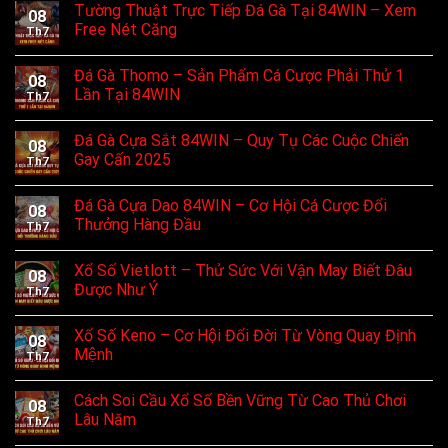
Tường Thuật Trực Tiếp Đá Gà Tại 84WIN – Xem
08
Free Nét Căng
Th7
Đá Gà Thomo – Sản Phẩm Cá Cược Phải Thử 1
08
Lần Tại 84WIN
Th7
Đá Gà Cựa Sắt 84WIN – Quy Tụ Các Cuộc Chiến
08
Gay Cấn 2025
Th7
Đá Gà Cựa Dao 84WIN – Cơ Hội Cá Cược Đổi
08
Thưởng Hàng Đầu
Th7
Xổ Số Vietlott – Thử Sức Với Vận May Biết Đâu
08
Được Như Ý
Th7
Xổ Số Keno – Cơ Hội Đổi Đời Từ Vòng Quay Định
08
Mệnh
Th7
Cách Soi Cầu Xổ Số Bền Vững Từ Cao Thủ Chơi
08
Lâu Năm
Th7