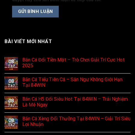
BÀI VIẾT MỚI NHẤT
Bắn Cá Đổi Tiền Mặt – Trò Chơi Giải Trí Cực Hot
08
2025
Th7
Bắn Cá Tiểu Tiên Cá – Săn Ngư Không Giới Hạn
08
Tại 84WIN
Th7
Bắn Cá H5 Đổi Siêu Hot Tại 84WIN – Trải Nghiệm
08
Là Mê Ngay
Th7
Bắn Cá Xèng Đổi Thưởng Tại 84WIN – Giải Trí Siêu
08
Lợi Nhuận
Th7