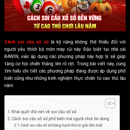
Cách soi cầu xổ số
là kỹ năng không thể thiếu đối với
người yêu thích bộ môn may rủi này. Đặc biệt tại nhà cái
84WIN, việc áp dụng các phương pháp này hợp lý sẽ giúp
tăng cơ hội chiến thắng lên rõ rệt. Trong bài viết này, cùng
tìm hiểu chi tiết các phương pháp đang được áp dụng phổ
biến cũng như những kinh nghiệm thực chiến từ cao thủ lâu
năm.
Table of Contents
Khái quát đôi nét về soi cầu xổ số
Cách soi cầu xổ số phổ biến mà người chơi tin dùng
Cách soi cầu xổ số bằng bạch thủ từ giải đặc biệt