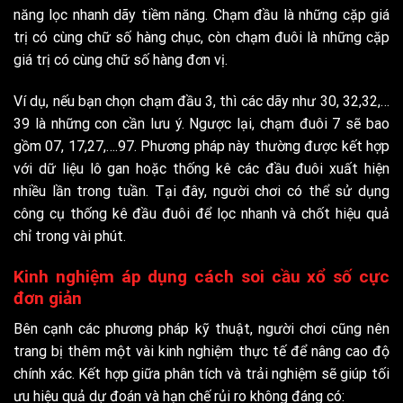
năng lọc nhanh dãy tiềm năng. Chạm đầu là những cặp giá
trị có cùng chữ số hàng chục, còn chạm đuôi là những cặp
giá trị có cùng chữ số hàng đơn vị.
Ví dụ, nếu bạn chọn chạm đầu 3, thì các dãy như 30, 32,32,…
39 là những con cần lưu ý. Ngược lại, chạm đuôi 7 sẽ bao
gồm 07, 17,27,….97. Phương pháp này thường được kết hợp
với dữ liệu lô gan hoặc thống kê các đầu đuôi xuất hiện
nhiều lần trong tuần. Tại đây, người chơi có thể sử dụng
công cụ thống kê đầu đuôi để lọc nhanh và chốt hiệu quả
chỉ trong vài phút.
Kinh nghiệm áp dụng cách soi cầu xổ số cực
đơn giản
Bên cạnh các phương pháp kỹ thuật, người chơi cũng nên
trang bị thêm một vài kinh nghiệm thực tế để nâng cao độ
chính xác. Kết hợp giữa phân tích và trải nghiệm sẽ giúp tối
ưu hiệu quả dự đoán và hạn chế rủi ro không đáng có: