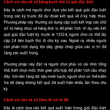
Cách soi cầu xổ số bằng bạch thủ từ giải đặc biệt
Đây là cách mà người chơi dựa vào kết quả giải đặc biệt
trong các kỳ trước để dự đoán kết quả về ở kỳ tiếp theo.
Phương pháp này thường sử dụng cặp cuối kết hợp các chữ
số từ hàng chục và hàng đơn vị để phân tích. Ví dụ, nếu kết
quả giải đặc biệt kỳ trước là 13524, người chơi có thể lấy
cặp 24 làm bạch thủ lô cho kỳ sau. Ngoài ra, nhiều người
còn phân tích dạng lộn dãy, ghép chép giữa các vị trí để
tăng xác suất trúng.
Phương pháp này đặt ra người chơi phải có cái nhìn tổng
thể, biết chọn mốc thời gian phù hợp để phân tích cầu chạy
đều. Với nền tảng dữ liệu minh bạch, người chơi có thể kiểm
tra dễ dàng những kết quả đã xuất hiện nhiều lần theo chu
kỳ.
Cách soi cầu xổ số theo lô rơi từ đề
Đây là cách dựa vào kết quả xuất hiện trong giải đặc biệt