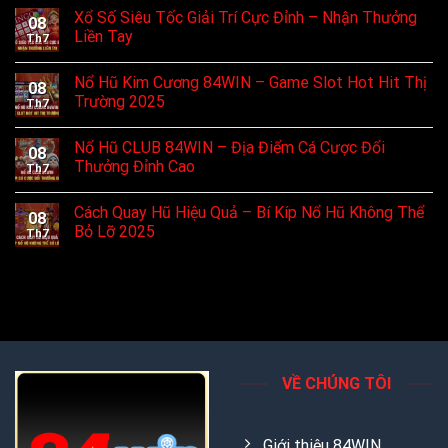
Xổ Số Siêu Tốc Giải Trí Cực Đỉnh – Nhận Thưởng
08
Liền Tay
Th7
Nổ Hũ Kim Cương 84WIN – Game Slot Hot Hit Thị
08
Trường 2025
Th7
Nổ Hũ CLUB 84WIN – Địa Điểm Cá Cược Đổi
08
Thưởng Đỉnh Cao
Th7
Cách Quay Hũ Hiệu Quả – Bí Kíp Nổ Hũ Không Thể
08
Bỏ Lỡ 2025
Th7
VỀ CHÚNG TÔI
Giới thiệu 84WIN