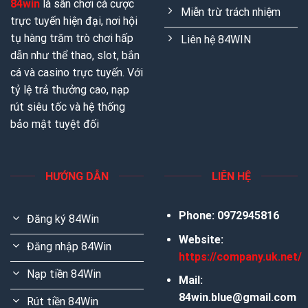
84win
là sân chơi cá cược
Miễn trừ trách nhiệm
trực tuyến hiện đại, nơi hội
tụ hàng trăm trò chơi hấp
Liên hệ 84WIN
dẫn như thể thao, slot, bắn
cá và casino trực tuyến. Với
tỷ lệ trả thưởng cao, nạp
rút siêu tốc và hệ thống
bảo mật tuyệt đối
HƯỚNG DẪN
LIÊN HỆ
Phone: 0972945816
Đăng ký 84Win
Website:
Đăng nhập 84Win
https://company.uk.net/
Nạp tiền 84Win
Mail:
84win.blue@gmail.com
Rút tiền 84Win