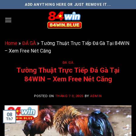
Skip
ADD ANYTHING HERE OR JUST REMOVE IT...
to
content
Home
»
ĐÁ GÀ
»
Tường Thuật Trực Tiếp Đá Gà Tại 84WIN
– Xem Free Nét Căng
ĐÁ GÀ
Tường Thuật Trực Tiếp Đá Gà Tại
84WIN – Xem Free Nét Căng
POSTED ON
THÁNG 7 8, 2025
BY
ADMIN
08
Th7