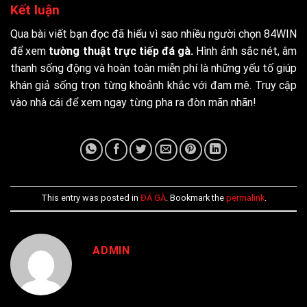
Kết luận
Qua bài viết bạn đọc đã hiểu vì sao nhiều người chọn 84WIN
để xem
tường thuật trực tiếp đá gà.
Hình ảnh sắc nét, âm
thanh sống động và hoàn toàn miễn phí là những yếu tố giúp
khán giả sống trọn từng khoảnh khắc với đam mê. Truy cập
vào nhà cái để xem ngay từng pha ra đòn mãn nhãn!
This entry was posted in
ĐÁ GÀ
. Bookmark the
permalink
.
ADMIN