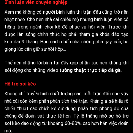
Bình luận viên chuyên nghiệp
Xem mà không có người bình luận thì trận đấu cũng trở nên
nhạt nhẽo. Cho nên nhà cái chiêu mộ những bình luận viên có
tiếng trong ngành chọi kê để phục vụ hội viên. Trước khi
được lên sóng chính thức họ phải tham gia khóa đào tạo
kéo dài 9 tháng. Học cách nhấn nhá những pha gay cấn, hạ
giọng lúc cần giữ sự hồi hộp…
Thế nên những lời bình tại đây góp phần tạo nên không khí
sôi động cho những video
tường thuật trực tiếp đá gà.
Hỗ trợ soi kèo
Không chỉ truyền hình chất lượng cao, mỗi trận đấu như vậy
nhà cái còn kèm phần phân tích thế trận. Khán giả sẽ hiểu rõ
chiến thuật các chiến kê sử dụng, phân tích phong độ của
chúng để đoán sát thực tế hơn. Tỷ lệ thắng nhờ sự hỗ trợ
soi kèo dao động từ khoảng 60-80%, cao hơn hẳn việc đoán
mò.