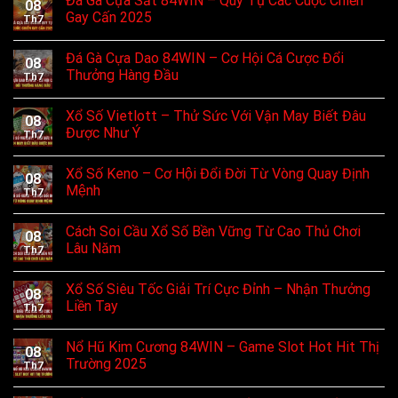
Đá Gà Cựa Sắt 84WIN – Quy Tụ Các Cuộc Chiến
08
Gay Cấn 2025
Th7
Đá Gà Cựa Dao 84WIN – Cơ Hội Cá Cược Đổi
08
Thưởng Hàng Đầu
Th7
Xổ Số Vietlott – Thử Sức Với Vận May Biết Đâu
08
Được Như Ý
Th7
Xổ Số Keno – Cơ Hội Đổi Đời Từ Vòng Quay Định
08
Mệnh
Th7
Cách Soi Cầu Xổ Số Bền Vững Từ Cao Thủ Chơi
08
Lâu Năm
Th7
Xổ Số Siêu Tốc Giải Trí Cực Đỉnh – Nhận Thưởng
08
Liền Tay
Th7
Nổ Hũ Kim Cương 84WIN – Game Slot Hot Hit Thị
08
Trường 2025
Th7