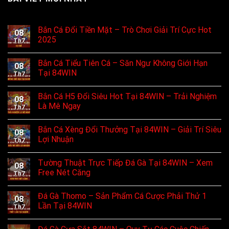
Bắn Cá Đổi Tiền Mặt – Trò Chơi Giải Trí Cực Hot
08
2025
Th7
Bắn Cá Tiểu Tiên Cá – Săn Ngư Không Giới Hạn
08
Tại 84WIN
Th7
Bắn Cá H5 Đổi Siêu Hot Tại 84WIN – Trải Nghiệm
08
Là Mê Ngay
Th7
Bắn Cá Xèng Đổi Thưởng Tại 84WIN – Giải Trí Siêu
08
Lợi Nhuận
Th7
Tường Thuật Trực Tiếp Đá Gà Tại 84WIN – Xem
08
Free Nét Căng
Th7
Đá Gà Thomo – Sản Phẩm Cá Cược Phải Thử 1
08
Lần Tại 84WIN
Th7