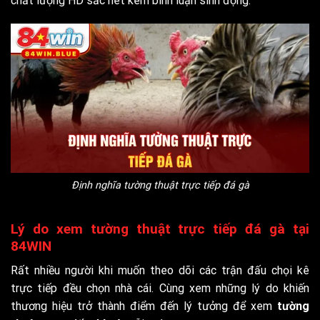
chất lượng HD sắc nét kèm bình luận sinh động.
Định nghĩa tường thuật trực tiếp đá gà
Lý do xem tường thuật trực tiếp đá gà tại
84WIN
Rất nhiều người khi muốn theo dõi các trận đấu chọi kê
trực tiếp đều chọn nhà cái. Cùng xem những lý do khiến
thương hiệu trở thành điểm đến lý tưởng để xem
tường