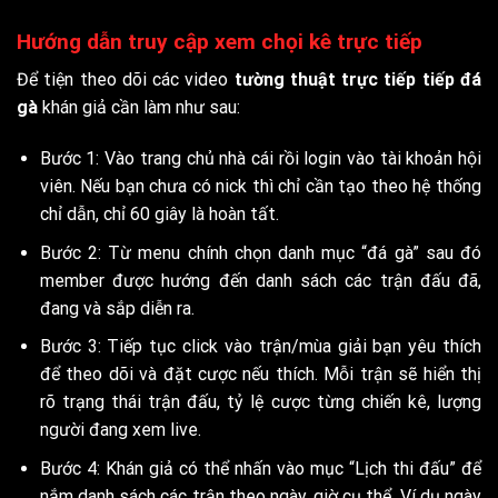
Hướng dẫn truy cập xem chọi kê trực tiếp
Để tiện theo dõi các video
tường thuật trực tiếp tiếp đá
gà
khán giả cần làm như sau:
Bước 1: Vào trang chủ nhà cái rồi login vào tài khoản hội
viên. Nếu bạn chưa có nick thì chỉ cần tạo theo hệ thống
chỉ dẫn, chỉ 60 giây là hoàn tất.
Bước 2: Từ menu chính chọn danh mục “đá gà” sau đó
member được hướng đến danh sách các trận đấu đã,
đang và sắp diễn ra.
Bước 3: Tiếp tục click vào trận/mùa giải bạn yêu thích
để theo dõi và đặt cược nếu thích. Mỗi trận sẽ hiển thị
rõ trạng thái trận đấu, tỷ lệ cược từng chiến kê, lượng
người đang xem live.
Bước 4: Khán giả có thể nhấn vào mục “Lịch thi đấu” để
nắm danh sách các trận theo ngày, giờ cụ thể. Ví dụ ngày