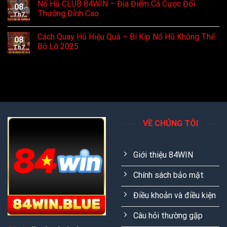
Nổ Hũ CLUB 84WIN – Địa Điểm Cá Cược Đổi
08
Thưởng Đỉnh Cao
Th7
Cách Quay Hũ Hiệu Quả – Bí Kíp Nổ Hũ Không Thể
08
Bỏ Lỡ 2025
Th7
VỀ CHÚNG TÔI
Giới thiệu 84WIN
Chính sách bảo mật
Điều khoản và điều kiện
Câu hỏi thường gặp