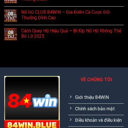
Nổ Hũ CLUB 84WIN – Địa Điểm Cá Cược Đổi
08
Thưởng Đỉnh Cao
Th7
Cách Quay Hũ Hiệu Quả – Bí Kíp Nổ Hũ Không Thể
08
Bỏ Lỡ 2025
Th7
VỀ CHÚNG TÔI
Giới thiệu 84WIN
Chính sách bảo mật
Điều khoản và điều kiện