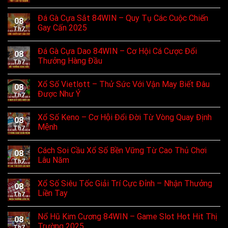
Đá Gà Cựa Sắt 84WIN – Quy Tụ Các Cuộc Chiến
08
Gay Cấn 2025
Th7
Đá Gà Cựa Dao 84WIN – Cơ Hội Cá Cược Đổi
08
Thưởng Hàng Đầu
Th7
Xổ Số Vietlott – Thử Sức Với Vận May Biết Đâu
08
Được Như Ý
Th7
Xổ Số Keno – Cơ Hội Đổi Đời Từ Vòng Quay Định
08
Mệnh
Th7
Cách Soi Cầu Xổ Số Bền Vững Từ Cao Thủ Chơi
08
Lâu Năm
Th7
Xổ Số Siêu Tốc Giải Trí Cực Đỉnh – Nhận Thưởng
08
Liền Tay
Th7
Nổ Hũ Kim Cương 84WIN – Game Slot Hot Hit Thị
08
Trường 2025
Th7