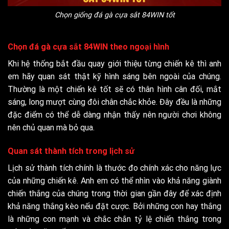
Chọn giống đá gà cựa sắt 84WIN tốt
Chọn đá gà cựa sắt 84WIN theo ngoại hình
Khi hệ thống bắt đầu quay giới thiệu từng chiến kê thì anh
em hãy quan sát thật kỹ hình sáng bên ngoài của chúng.
Thường là một chiến kê tốt sẽ có thân hình cân đối, mắt
sáng, long mượt cùng đôi chân chắc khỏe. Đây đều là những
đặc điểm có thể dễ dàng nhận thấy nên người chơi không
nên chủ quan mà bỏ qua.
Quan sát thành tích trong lịch sử
Lịch sử thành tích chính là thước đo chính xác cho năng lực
của những chiến kê. Anh em có thể nhìn vào khả năng giành
chiến thắng của chúng trong thời gian gần đây để xác định
khả năng thắng kèo nếu đặt cược. Bởi những con hay thắng
là những con mạnh và chắc chắn tỷ lệ chiến thắng trong