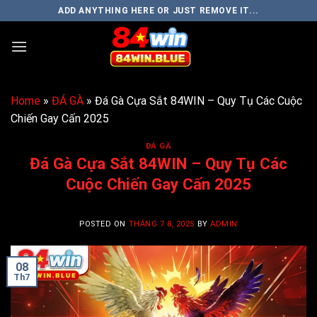
Skip
ADD ANYTHING HERE OR JUST REMOVE IT...
to
content
Home
»
ĐÁ GÀ
»
Đá Gà Cựa Sắt 84WIN – Quy Tụ Các Cuộc
Chiến Gay Cấn 2025
ĐÁ GÀ
Đá Gà Cựa Sắt 84WIN – Quy Tụ Các
Cuộc Chiến Gay Cấn 2025
POSTED ON
THÁNG 7 8, 2025
BY
ADMIN
08
Th7