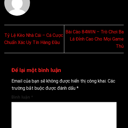
Bài Cào 84WIN – Trò Chơi Ba
Tỷ Lệ Kèo Nhà Cái – Cá Cược
Lá Đỉnh Cao Cho Mọi Game
Chuẩn Xác Uy Tín Hàng Đầu
Thủ
Để lại một bình luận
Email của bạn sẽ không được hiển thị công khai.
Các
trường bắt buộc được đánh dấu
*
Bình luận
*