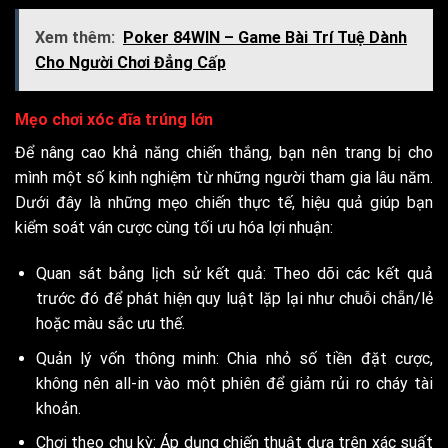
Xem thêm:
Poker 84WIN – Game Bài Trí Tuệ Dành
Cho Người Chơi Đẳng Cấp
Mẹo chơi xóc đĩa trúng lớn
Để nâng cao khả năng chiến thắng, bạn nên trang bị cho
mình một số kinh nghiệm từ những người tham gia lâu năm.
Dưới đây là những mẹo chiến thực tế, hiệu quả giúp bạn
kiểm soát ván cược cùng tối ưu hóa lợi nhuận:
Quan sát bảng lịch sử kết quả: Theo dõi các kết quả
trước đó để phát hiện quy luật lặp lại như chuỗi chẵn/lẻ
hoặc màu sắc ưu thế.
Quản lý vốn thông minh: Chia nhỏ số tiền đặt cược,
không nên all-in vào một phiên để giảm rủi ro cháy tài
khoản.
Chơi theo chu kỳ: Áp dụng chiến thuật dựa trên xác suất