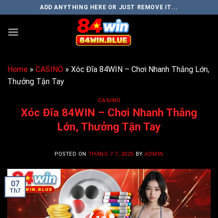
Skip
ADD ANYTHING HERE OR JUST REMOVE IT...
to
content
Home
»
CASINO
»
Xóc Đĩa 84WIN – Chơi Nhanh Thắng Lớn,
Thưởng Tận Tay
CASINO
Xóc Đĩa 84WIN – Chơi Nhanh Thắng
Lớn, Thưởng Tận Tay
POSTED ON
THÁNG 7 7, 2025
BY
ADMIN
07
Th7