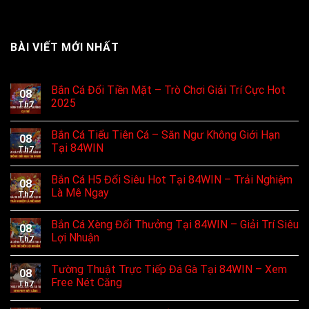
BÀI VIẾT MỚI NHẤT
Bắn Cá Đổi Tiền Mặt – Trò Chơi Giải Trí Cực Hot
08
2025
Th7
Bắn Cá Tiểu Tiên Cá – Săn Ngư Không Giới Hạn
08
Tại 84WIN
Th7
Bắn Cá H5 Đổi Siêu Hot Tại 84WIN – Trải Nghiệm
08
Là Mê Ngay
Th7
Bắn Cá Xèng Đổi Thưởng Tại 84WIN – Giải Trí Siêu
08
Lợi Nhuận
Th7
Tường Thuật Trực Tiếp Đá Gà Tại 84WIN – Xem
08
Free Nét Căng
Th7