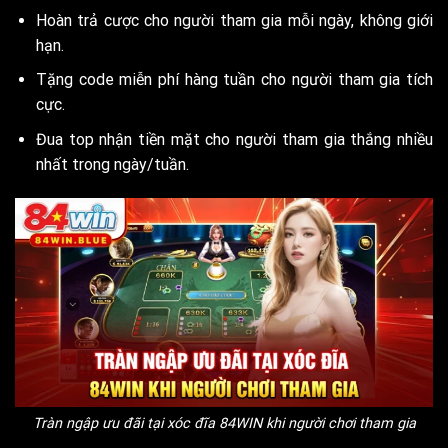
Hoàn trả cược cho người tham gia mỗi ngày, không giới
hạn.
Tặng code miễn phí hàng tuần cho người tham gia tích
cực.
Đua top nhận tiền mặt cho người tham gia thắng nhiều
nhất trong ngày/tuần.
Tràn ngập ưu đãi tại xóc đĩa 84WIN khi người chơi tham gia